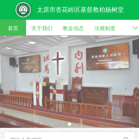
太原市杏花岭区基督教柏杨树堂
首页
关于我们
教会动态
法规制度
了解信仰
崇拜证道
基督教中国化
专题活动