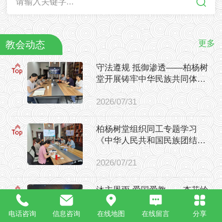
请输入关键字...
更多
教会动态
守法遵规 抵御渗透——柏杨树
堂开展铸牢中华民族共同体意
识专题学习研讨会
2026/07/31
柏杨树堂组织同工专题学习
《中华人民共和国民族团结进
步促进法》
2026/07/21
沐主恩雨 爱国爱教——杏花岭
区基督教柏杨树堂开展爱国主
义教育活动
电话咨询
信息咨询
在线地图
在线留言
分享